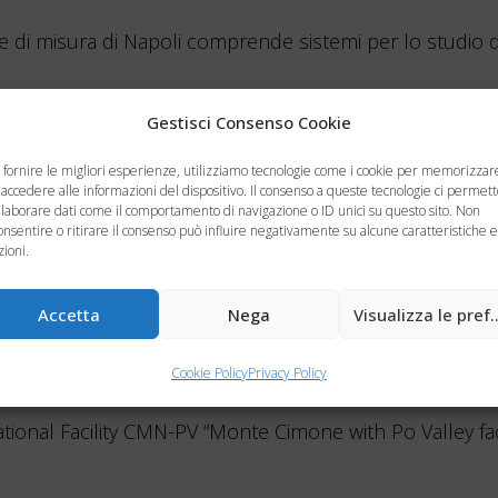
ione di misura di Napoli comprende sistemi per lo studio
Gestisci Consenso Cookie
 fornire le migliori esperienze, utilizziamo tecnologie come i cookie per memorizzar
 accedere alle informazioni del dispositivo. Il consenso a queste tecnologie ci permet
elaborare dati come il comportamento di navigazione o ID unici su questo sito. Non
onsentire o ritirare il consenso può influire negativamente su alcune caratteristiche e
zioni.
Accetta
Nega
Visualizza le pre
Cookie Policy
Privacy Policy
tional Facility CMN-PV “Monte Cimone with Po Valley faci