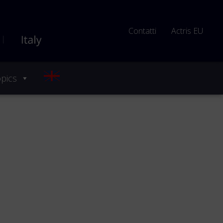
Contatti
Actris EU
pics