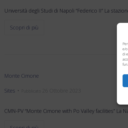
Università degli Studi di Napoli “Federico II” La staz
Scopri di più
Per
e/o
di 
acc
fun
Monte Cimone
Sites
26 Ottobre 2023
•
Pubblicato
CMN-PV “Monte Cimone with Po Valley facilities” La Na
Scopri di più