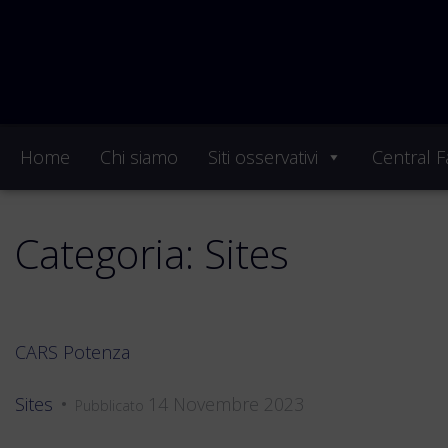
Home
Chi siamo
Siti osservativi
Central Fa
Categoria:
Sites
CARS Potenza
Sites
14 Novembre 2023
•
Pubblicato