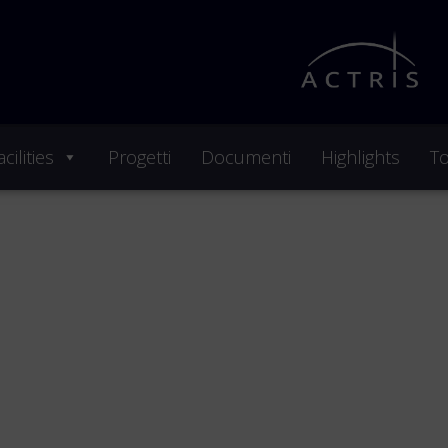
cilities
Progetti
Documenti
Highlights
To