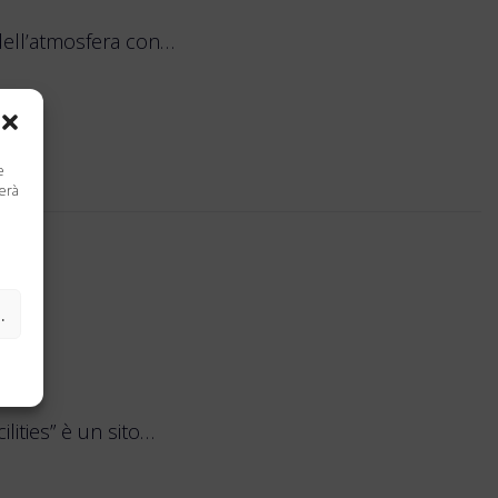
 dell’atmosfera con…
e
terà
ferenze
lities” è un sito…