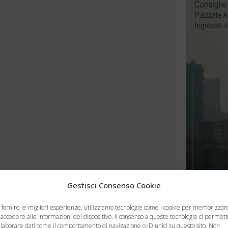
Gestisci Consenso Cookie
 fornire le migliori esperienze, utilizziamo tecnologie come i cookie per memorizzar
 accedere alle informazioni del dispositivo. Il consenso a queste tecnologie ci permet
elaborare dati come il comportamento di navigazione o ID unici su questo sito. Non