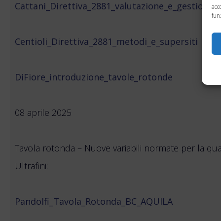
Cattani_Direttiva_2881_valutazione_e_gestione_q
acc
fun
Centioli_Direttiva_2881_metodi_e_supersiti
DiFiore_introduzione_tavole_rotonde
08 aprile 2025
Tavola rotonda – Nuove variabili normate per la quali
Ultrafini:
Pandolfi_Tavola_Rotonda_BC_AQUILA