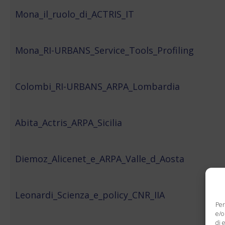
Mona_il_ruolo_di_ACTRIS_IT
Mona_RI-URBANS_Service_Tools_Profiling
Colombi_RI-URBANS_ARPA_Lombardia
Abita_Actris_ARPA_Sicilia
Diemoz_Alicenet_e_ARPA_Valle_d_Aosta
Leonardi_Scienza_e_policy_CNR_IIA
Per
e/o
di 