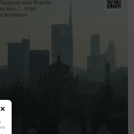
e
terà